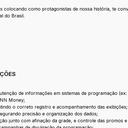
as colocando como protagonistas de nossa história, te con
l do Brasil.
IÇÕES
anutenção de informações em sistemas de programação (ex
 CNN Money;
tindo o correto registro e acompanhamento das exibições;
ssegurando precisão e organização dos dados;
ação junto com afinação da grade, e controle das promos e
e campanhas de divulgação da programação;