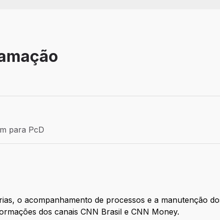
ramação
Efetivo
ém para PcD
para PcD
rias, o acompanhamento de processos e a manutenção dos s
informações dos canais CNN Brasil e CNN Money.