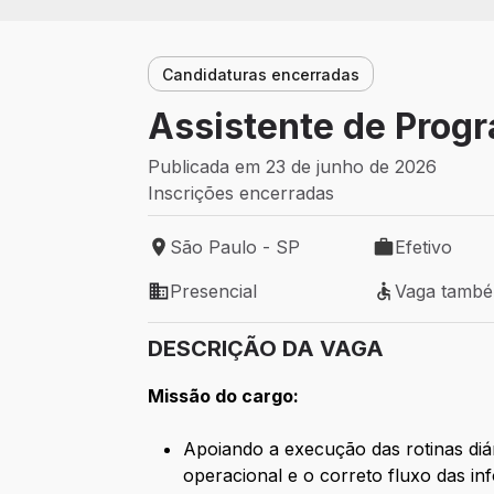
Candidaturas encerradas
Assistente de Prog
Publicada em 23 de junho de 2026
Inscrições encerradas
São Paulo - SP
Efetivo
Local de trabalho: São Paulo - SP
Tipo de vaga: 
Presencial
Vaga tamb
Modelo de trabalho: Presencial
Vaga também 
DESCRIÇÃO DA VAGA
Missão do cargo:
Apoiando a execução das rotinas diá
operacional e o correto fluxo das 